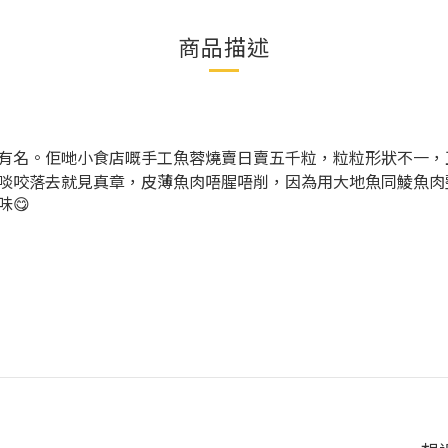
商品描述
上有名。佢哋小食店嘅手工魚蓉燒賣日賣五千粒，粒粒形狀不一，
啖咬落去就見真章，皮薄魚肉唔腥唔削，因為用
大地魚同
鯪魚肉
😋