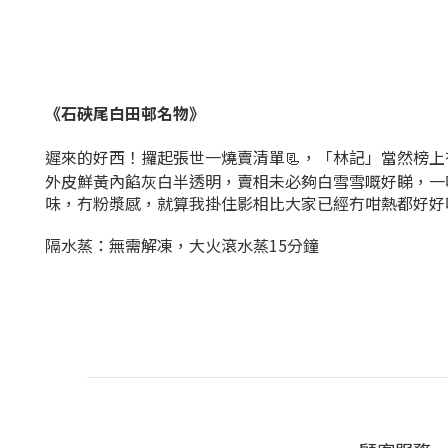
《石硤尾白田邨名物》
遲來的好西！攞起張世一燒賣清單📃，「林記」當然榜
外皮鮮黃內餡灰白半透明，賣相未必夠白雪雪嘅好睇，一
味，冇粉漿感，就算我掛住影相比大家已經冇咁熱都好好味
隔水蒸：無需解凍，大火滾水蒸15分鐘