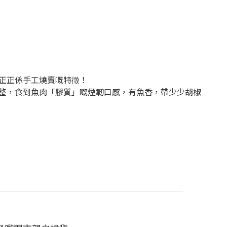
正正係手工燒賣嘅特
！
徵
整，
食到魚肉「膠質」嘅
煙韌
口感，
有魚香，帶少少胡椒