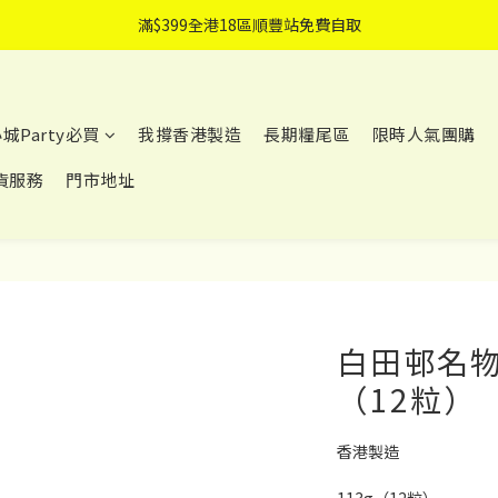
滿$399全港18區順豐站免費自取
滿$399全港18區順豐站免費自取
滿$499免費送貨上門
可指定送貨日子
城Party必買
我撐香港製造
長期糧尾區
限時人氣團購
滿$399全港18區順豐站免費自取
貨服務
門市地址
白田邨名
（12粒）
香港製造