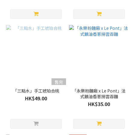
售完
「三點水」手工琥珀合桃
「永樂粉麵廠 x Le Pont」法
式鵝油香蔥撈雲吞麵
HK$49.00
HK$35.00