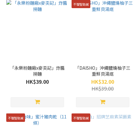
不理智勁減
「永樂粉麵廠x麥奀記」炸醬
「DAISHO」沖繩鹽燒柚子三
撈麵
重鮮貝湯底
HK$39.00
HK$32.00
HK$39.00
不理智勁減
不理智勁減