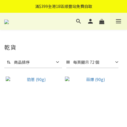
滿$399全港18區順豐站免費自取
滿$399全港18區順豐站免費自取
滿$499免費送貨上門
可指定送貨日子
滿$399全港18區順豐站免費自取
乾貨
商品排序
每頁顯示 72 個