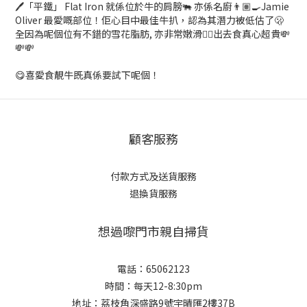
🖊️「平鐵」 Flat Iron 就係位於牛的肩膀🐃 亦係名廚👨🏽‍🍳Jamie
Oliver 最愛嘅部位！佢心目中最佳牛扒，認為其潛力被低估了🫢
全因為呢個位有不錯的雪花脂肪, 亦非常嫩滑👍🏽出去食真心超貴💸
💸💸
😋喜愛食靚牛既真係要試下呢個！
顧客服務
付款方式及送貨服務
退換貨服務
想過嚟門市親自掃貨
電話：65062123
時間：每天12-8:30pm
地址：荔枝角深盛路9號宇晴匯2樓37B