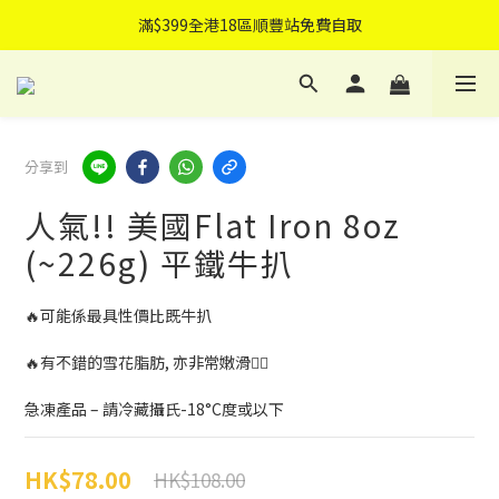
滿$399全港18區順豐站免費自取
滿$399全港18區順豐站免費自取
滿$499免費送貨上門
可指定送貨日子
分享到
滿$399全港18區順豐站免費自取
人氣!! 美國Flat Iron 8oz
(~226g) 平鐵牛扒
🔥可能係最具性價比既牛扒
🔥有不錯的雪花脂肪, 亦非常嫩滑👍🏽
急凍產品 – 請冷藏攝氏-18°C度或以下
HK$78.00
HK$108.00