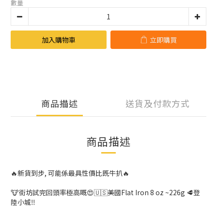
數量
加入購物車
立即購買
商品描述
送貨及付款方式
商品描述
🔥新貨到步, 可能係最具性價比既牛扒🔥
🐮街坊試完回頭率極高嘅😍
🇺🇸美國Flat Iron 8 oz ~226g 🥩登
陸小城‼️