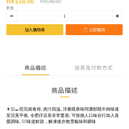
HK$38.00
HK$48.00
數量
加入購物車
立即購買
商品描述
送貨及付款方式
商品描述
👩🏻‍🍳煎完就食得
, 肉汁四溢
, 洋蔥既香味同濃郁既牛肉味達
至完美平衡, 令肥仔店長非常驚喜; 可按個人口味自行加入喜
愛調味,
👍🏻味道鮮甜，解凍後亦無雪氣味和腥味