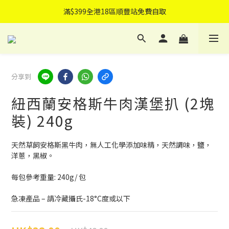
滿$399全港18區順豐站免費自取
滿$399全港18區順豐站免費自取
滿$499免費送貨上門
可指定送貨日子
分享到
滿$399全港18區順豐站免費自取
紐西蘭安格斯牛肉漢堡扒 (2塊
裝) 240g
天然草飼安格斯黑牛肉，無人工化學添加味精，天然調味，鹽，
洋蔥，黑椒。
每包參考重量: 240g/ 包
急凍產品 – 請冷藏攝氏-18°C度或以下