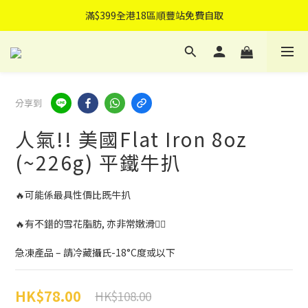
滿$399全港18區順豐站免費自取
滿$399全港18區順豐站免費自取
滿$499免費送貨上門
可指定送貨日子
分享到
滿$399全港18區順豐站免費自取
人氣!! 美國Flat Iron 8oz
(~226g) 平鐵牛扒
🔥可能係最具性價比既牛扒
🔥有不錯的雪花脂肪, 亦非常嫩滑👍🏽
急凍產品 – 請冷藏攝氏-18°C度或以下
HK$78.00
HK$108.00