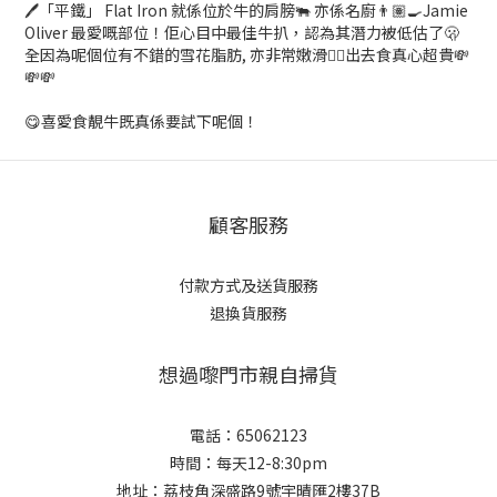
🖊️「平鐵」 Flat Iron 就係位於牛的肩膀🐃 亦係名廚👨🏽‍🍳Jamie
Oliver 最愛嘅部位！佢心目中最佳牛扒，認為其潛力被低估了🫢
全因為呢個位有不錯的雪花脂肪, 亦非常嫩滑👍🏽出去食真心超貴💸
💸💸
😋喜愛食靚牛既真係要試下呢個！
顧客服務
付款方式及送貨服務
退換貨服務
想過嚟門市親自掃貨
電話：65062123
時間：每天12-8:30pm
地址：荔枝角深盛路9號宇晴匯2樓37B