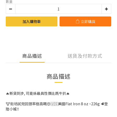
數量
加入購物車
立即購買
商品描述
送貨及付款方式
商品描述
🔥新貨到步, 可能係最具性價比既牛扒🔥
🐮街坊試完回頭率極高嘅😍
🇺🇸美國Flat Iron 8 oz ~226g 🥩登
陸小城‼️