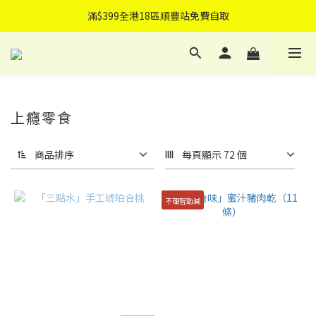
滿$399全港18區順豐站免費自取
滿$399全港18區順豐站免費自取
滿$499免費送貨上門
可指定送貨日子
滿$399全港18區順豐站免費自取
上癮零食
商品排序
每頁顯示 72 個
不理智勁減